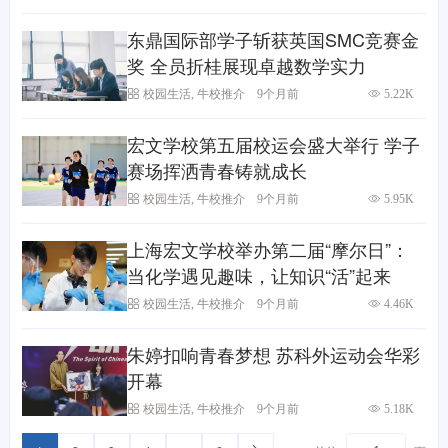
东鼎国际部学子斩获英国SMC竞赛金
奖 全员折桂展现卓越数学实力
校园生活
,
牛校推介
9个月前
5.22K
宏文学校第五届校运会盛大举行 学子
赛场挥洒青春铸就成长
校园生活
,
牛校推介
9个月前
5.95K
上海宏文学校举办第二届“摩尔日”：
当化学遇见趣味，让知识“活”起来
校园生活
,
牛校推介
9个月前
4.46K
朱婷扣响青春梦想 苏科外运动会华彩
开幕
校园生活
,
牛校推介
9个月前
5.18K