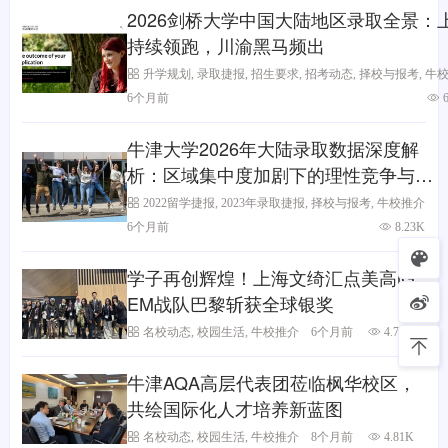
2026剑桥大学中国大陆地区录取全景：
持续领跑，川渝黑马频出
升学规划
,
录取捷报
,
招生要求
,
招考动态
,
择校与报考
,
牛
6个月前
牛津大学2026年大陆录取数据深度解
析：区域集中度加剧下的理性竞争与战
略突围
2022留学捷报
,
2023年录取捷报
,
择校与报考
,
牛校推介
6个月前
8.23K
学子再创辉煌！上海文绮汇点美高iG
EM战队巴黎斩获全球银奖
名校动态
,
校园生活
,
牛校推介
6个月前
4.74K
牛津AQA高层代表团莅临枫华校区，
共绘国际化人才培养新蓝图
名校动态
,
校园生活
,
牛校推介
8个月前
4.81K