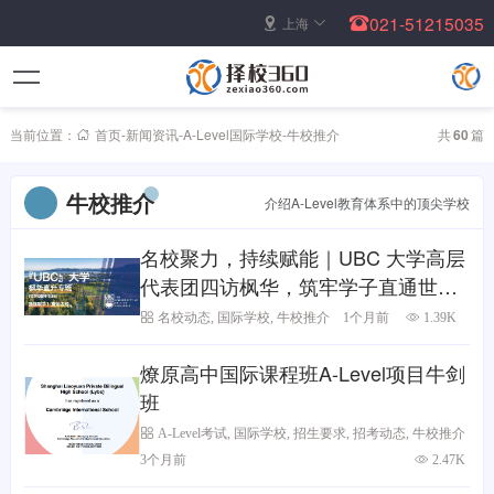
021-51215035
上海
当前位置：
首页
-
新闻资讯
-
A-Level国际学校
-
牛校推介
共
60
篇
牛校推介
介绍A-Level教育体系中的顶尖学校
名校聚力，持续赋能｜UBC 大学高层
代表团四访枫华，筑牢学子直通世界
名校快车道~
名校动态
,
国际学校
,
牛校推介
1个月前
1.39K
燎原高中国际课程班A-Level项目牛剑
班
A-Level考试
,
国际学校
,
招生要求
,
招考动态
,
牛校推介
3个月前
2.47K