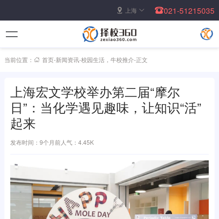
021-51215035
上海
当前位置：
首页
-
新闻资讯
-
校园生活
，
牛校推介
-
正文
上海宏文学校举办第二届“摩尔
日”：当化学遇见趣味，让知识“活”
起来
发布时间：9个月前
人气：4.45K