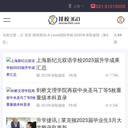
021-51215035
上海
当前位置：
首页
-
新闻资讯
-
A-Level国际学校
-
2023年录取捷报
（第4
共
64
篇
页）
上海新纪元双语学校2023届升学成果
汇总
2023年录取捷报
3年前
7.79K
剑桥文理学院再获中央圣马丁等5枚重
量级本科直录
2023年录取捷报
3年前
8.34K
升学捷讯 | 莱克顿2023届毕业生3月大
学预录取更新