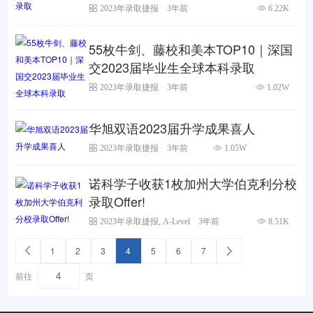
2023年录取捷报
3年前
6.22K
55枚牛剑、藤校和美本TOP10｜深国
交2023届毕业生全球本科录取
2023年录取捷报
3年前
1.02W
华旭双语2023届升学成果喜人
2023年录取捷报
3年前
1.05W
诺科学子收获1枚加州大学伯克利分校
录取Offer!
2023年录取捷报
,
A-Level
3年前
8.51K
1
2
3
4
5
6
7
前往
页