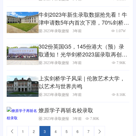
牛剑2023年新生录取数据抢先看！牛
津申请数5年内首次下滑，70%剑桥申
请者3A*，英国是新蓝海吗？
2023年录取捷报
3年前
1.07W
302份英国G5，145份港大（预）录
取通知！光华剑桥2023届录取再创新
高
2023年录取捷报
3年前
7.96K
上实剑桥学子风采 | 伦敦艺术大学，
以艺术与世界共鸣
2023年录取捷报
3年前
8.16K
燎原学子再斩名校录取
2023年录取捷报
3年前
7.80K
1
2
3
4
5
6
7