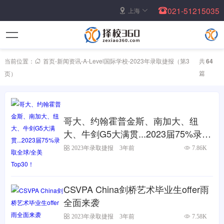
021-51215035
上海
当前位置：
首页
-
新闻资讯
-
A-Level国际学校
-
2023年录取捷报
（第3
共
64
篇
页）
哥大、约翰霍普金斯、南加大、纽
大、牛剑G5大满贯...2023届75%录取
全球/全美Top30！
2023年录取捷报
3年前
7.86K
CSVPA China剑桥艺术毕业生offer雨
全面来袭
2023年录取捷报
3年前
7.58K