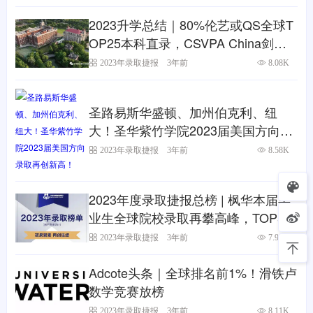
2023升学总结｜80%伦艺或QS全球T
OP25本科直录，CSVPA China剑桥
艺术上海校区毕业生登顶摘星辰
2023年录取捷报
3年前
8.08K
圣路易斯华盛顿、加州伯克利、纽
大！圣华紫竹学院2023届美国方向录
取再创新高！
2023年录取捷报
3年前
8.58K
2023年度录取捷报总榜 | 枫华本届毕
业生全球院校录取再攀高峰，TOP50
名校offer占比达60%
2023年录取捷报
3年前
7.97K
Adcote头条｜全球排名前1%！滑铁卢
数学竞赛放榜
2023年录取捷报
3年前
8.11K