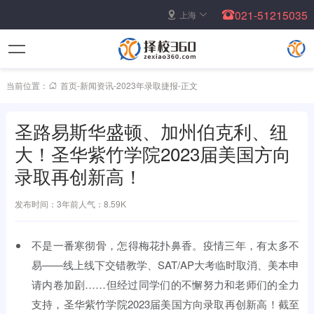
021-51215035
上海
当前位置：
首页
-
新闻资讯
-
2023年录取捷报
-
正文
圣路易斯华盛顿、加州伯克利、纽
大！圣华紫竹学院2023届美国方向
录取再创新高！
发布时间：3年前
人气：8.59K
不是一番寒彻骨，怎得梅花扑鼻香。疫情三年，有太多不
易——线上线下交错教学、SAT/AP大考临时取消、美本申
请内卷加剧……但经过同学们的不懈努力和老师们的全力
支持，圣华紫竹学院2023届美国方向录取再创新高！截至