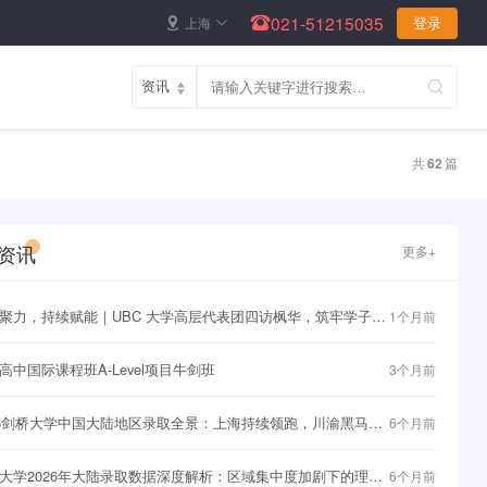
021-51215035
上海
登录
共
62
篇
资讯
更多+
聚力，持续赋能｜UBC 大学高层代表团四访枫华，筑牢学子直
1个月前
界名校快车道~
高中国际课程班A-Level项目牛剑班
3个月前
26剑桥大学中国大陆地区录取全景：上海持续领跑，川渝黑马频
6个月前
大学2026年大陆录取数据深度解析：区域集中度加剧下的理性
6个月前