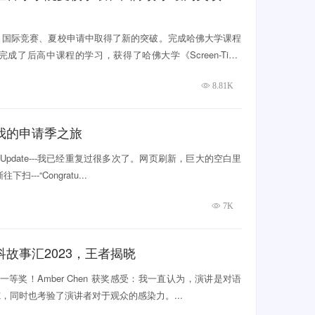
、国际竞赛、夏校申请中取得了新的突破。完成哈佛大学课程
了后高中课程的学习，获得了哈佛大学《Screen-Time
8.81K
我的申请季之旅
us Update---我已经重复过很多次了。网页刷新，巨大的空白里
---“Congratu...
7K
故事汇2023，王者揭晓
同学获得一等奖！Amber Chen 获奖感受：我一直认为，演讲是对语
，同时也考验了演讲者对于观众的感染力。...