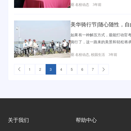
名校动态
3年前
美华骑行节|随心随性，自
如果有一种解压方式，最能打动官考
骑行了，这一路来的美景和轻松将
些片段美好...
名校动态
,
校园生活
3年前
1
2
3
4
5
6
7
关于我们
帮助中心