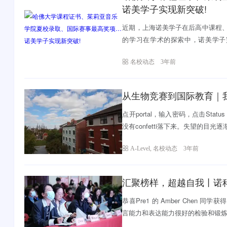
诺美学子实现新突破!
近期，上海诺美学子在后高中课程
的学习在学术的探索中，诺美学子完成
S...
名校动态
3年前
从生物竞赛到国际教育｜
点开portal，输入密码，点击Stat
没有confetti落下来。失望的目光逐渐往下扫
A-Level
,
名校动态
3年前
汇聚榜样，超越自我丨诺科
恭喜Pre1 的 Amber Chen 
言能力和表达能力很好的检验和锻炼