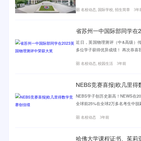
招...
名校动态
,
国际学校
,
招生简章
3年
省苏州一中国际部同学在2
近日，英国物理测评（中&高级）传
多位学子获得优异成绩！️ 再次恭喜
名校动态
,
校园生活
3年前
NEBS竞赛喜报|欧几里
NEBS学子创历史新高！NEWS在2
全球前25%在全球2万多名考生中脱颖
名校动态
3年前
哈佛大学课程证书、茱莉