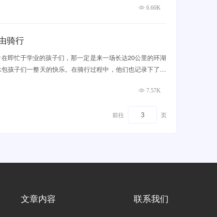
6.60K
由骑行
在即忙于学业的孩子们，那一定是来一场长达20公里的环湖
承包孩子们一整天的快乐。在骑行过程中，他们也记录下了一
7.57K
前往
页
文章内容
联系我们