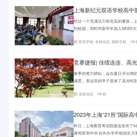
上海新纪元双语学校高中
经过一个充满活力和充实的暑假，上
到校园，同时对新学年加入NEBS
力于提...
双语学校
,
名校动态
,
国际学校
2年
竞赛捷报| 佳绩连连、高
春季的努力耕耘，会在夏日开出绚
满贯。美达菲的学子迎来了高光时
际学术竞赛中...
名校动态
3年前
2023年上海“21所”国
昨日，上海教育考试院接连发布了6条
课程班和中外合作办学学校招生方案