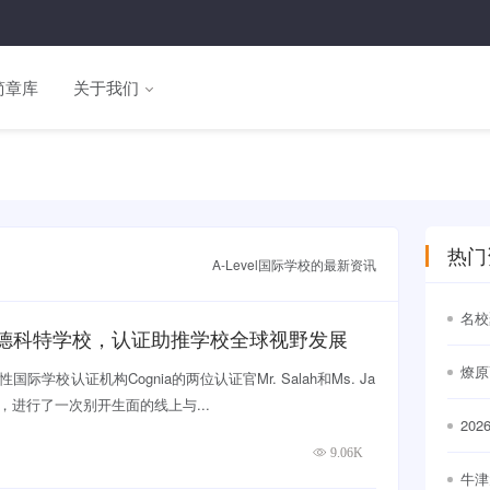
简章库
关于我们
热门
A-Level国际学校的最新资讯
名校
海阿德科特学校，认证助推学校全球视野发展
通世
燎原
际学校认证机构Cognia的两位认证官Mr. Salah和Ms. Ja
校，进行了一次别开生面的线上与...
20
出
9.06K
牛津