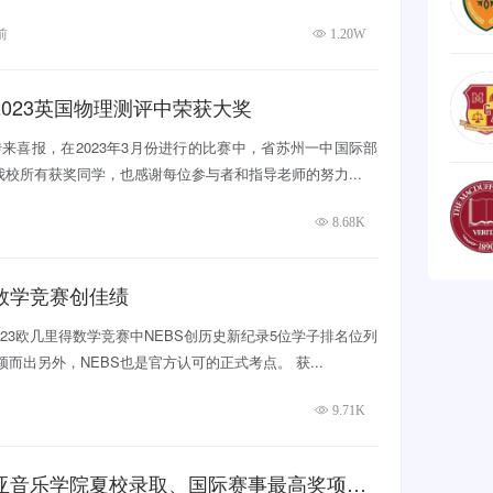
前
1.20W
023英国物理测评中荣获大奖
来喜报，在2023年3月份进行的比赛中，省苏州一中国际部
我校所有获奖同学，也感谢每位参与者和指导老师的努力...
8.68K
得数学竞赛创佳绩
023欧几里得数学竞赛中NEBS创历史新纪录5位学子排名位列
而出另外，NEBS也是官方认可的正式考点。 ️获...
9.71K
亚音乐学院夏校录取、国际赛事最高奖项…