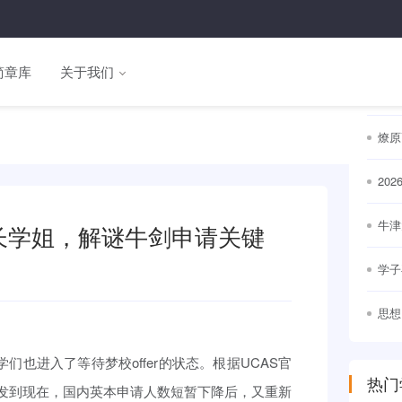
热门
简章库
关于我们
名校
通世
燎原
20
出
牛津
长学姐，解谜牛剑申请关键
竞争
学子
思想
幕
们也进入了等待梦校offer的状态。根据UCAS官
热门
发到现在，国内英本申请人数短暂下降后，又重新