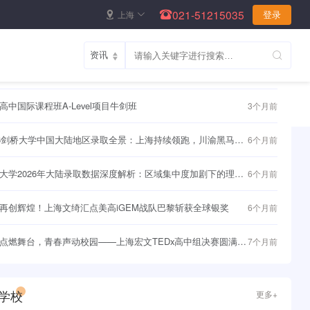
021-51215035
上海
登录
资讯
更多+
聚力，持续赋能｜UBC 大学高层代表团四访枫华，筑牢学子直
1个月前
界名校快车道~
高中国际课程班A-Level项目牛剑班
3个月前
26剑桥大学中国大陆地区录取全景：上海持续领跑，川渝黑马频
6个月前
大学2026年大陆录取数据深度解析：区域集中度加剧下的理性
6个月前
与战略突围
再创辉煌！上海文绮汇点美高iGEM战队巴黎斩获全球银奖
6个月前
点燃舞台，青春声动校园——上海宏文TEDx高中组决赛圆满落
7个月前
学校
更多+