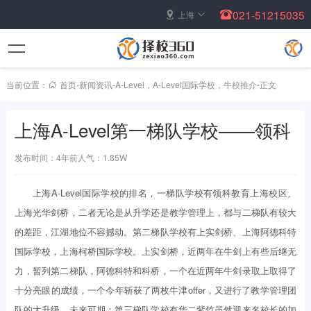
021-51215035
上海
当前位置：
首页
-
新闻资讯
-
A-Level
，
A-Level国际学校
，
牛校推介
-
正文
上海A-Level第一梯队学校——领科
发布时间：4年前
人气：1.85W
上海A-Level国际学校的排名，一梯队学校有领科教育上海校区、
上海光华剑桥，二者无论是从升学还是教学管理上，都与二梯队有较大
的差距，江湖地位不容撼动。第二梯队学校有上实剑桥、上海阿德科特
国际学校，上海柯桥国际学校。上实剑桥，近两年在牛剑上有些后继无
力，暂列第二梯队，阿德科特和科桥，一个在近两年牛剑录取上取得了
十分亮眼的成绩，一个今年斩获了两枚牛津offer，又进行了教学管理团
队的大升级，未来可期；第三梯队学校有华二紫竹虽然迎来名校长的加