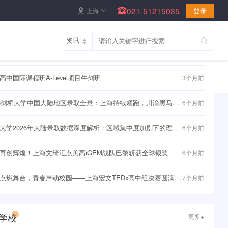
021-51215035
上海
登录
资讯
更多+
聚力，持续赋能｜UBC 大学高层代表团四访枫华，筑牢学子直
1个月前
界名校快车道~
高中国际课程班A-Level项目牛剑班
3个月前
26剑桥大学中国大陆地区录取全景：上海持续领跑，川渝黑马频
6个月前
大学2026年大陆录取数据深度解析：区域集中度加剧下的理性
6个月前
与战略突围
再创辉煌！上海文绮汇点美高iGEM战队巴黎斩获全球银奖
6个月前
点燃舞台，青春声动校园——上海宏文TEDx高中组决赛圆满落
7个月前
学校
更多+