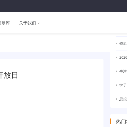
热门
简章库
关于我们
名校
通世
燎原
20
出
牛津
开放日
竞争
学子
思想
幕
热门