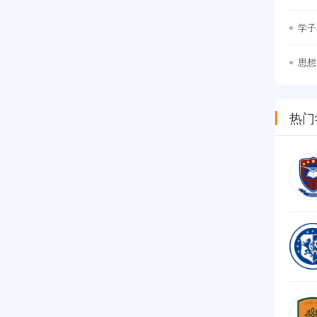
竞争
学子
思想
幕
热门