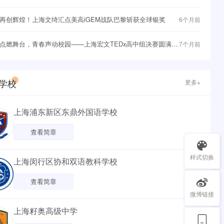
与战略突围
再创辉煌！上海文绮汇点美高iGEM战队巴黎斩获全球银奖
6个月前
点燃舞台，青春声动校园——上海宏文TEDx高中组决赛圆满落
7个月前
学校
更多+
上海浦东新区东鼎外国语学校
查看简章
样式切换
上海闵行区协和双语教科学校
查看简章
微博链接
上海籽奥高级中学