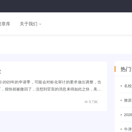
简章库
关于我们
热门
求
22-2023年的申请季，可能会对标化审计的要求做出调整，当
名校
下，很快就被撤回了，没想到官宣的消息来得如此之快，美国
通世
燎原
9.73K
20
出
牛津