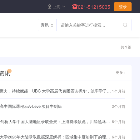
021-51215035
上海
登录
共
1
篇
资讯
更多+
聚力，持续赋能｜UBC 大学高层代表团四访枫华，筑牢学子直
1个月前
界名校快车道~
高中国际课程班A-Level项目牛剑班
3个月前
26剑桥大学中国大陆地区录取全景：上海持续领跑，川渝黑马频
6个月前
大学2026年大陆录取数据深度解析：区域集中度加剧下的理性
6个月前