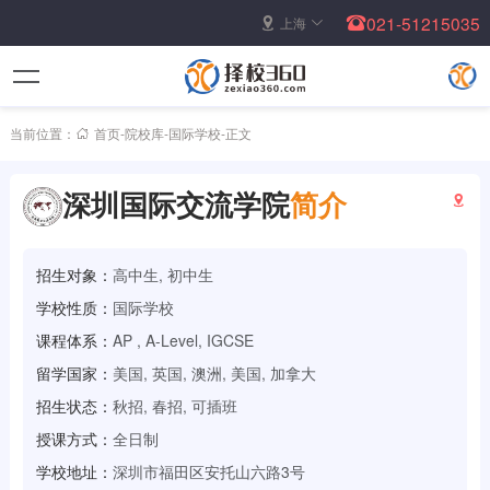
021-51215035
上海
当前位置：
首页
-
院校库
-
国际学校
-
正文
深圳国际交流学院
简介
招生对象：
高中生, 初中生
学校性质：
国际学校
课程体系：
AP , A-Level, IGCSE
留学国家：
美国, 英国, 澳洲, 美国, 加拿大
招生状态：
秋招, 春招, 可插班
授课方式：
全日制
学校地址：
深圳市福田区安托山六路3号