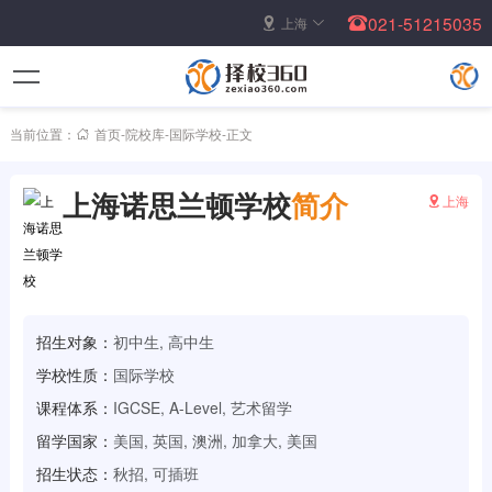
021-51215035
上海
当前位置：
首页
-
院校库
-
国际学校
-
正文
上海诺思兰顿学校
简介
上海
招生对象：
初中生, 高中生
学校性质：
国际学校
课程体系：
IGCSE, A-Level, 艺术留学
留学国家：
美国, 英国, 澳洲, 加拿大, 美国
招生状态：
秋招, 可插班