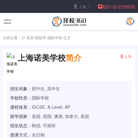
021-51215035
上海
当前位置：
首页
-
院校库
-
国际学校
-
正文
上海诺美学校
简介
上海
招生对象：
初中生, 高中生
学校性质：
国际学校
课程体系：
IGCSE, A-Level, AP
留学国家：
美国, 英国, 澳洲, 加拿大, 美国
招生状态：
秋招, 可插班
授课方式：
全日制