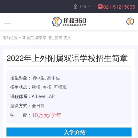
021-51215035
上海
当前位置：
首页
-
简章库
-
招生简章
-
正文
2022年上外附属双语学校招生简章
招生对象：
初中生, 高中生
招生状态：
秋招, 春招, 可插班
课程体系：
A-Level, AP
授课方式：
全日制
10万元/学年
学 费：
入学介绍