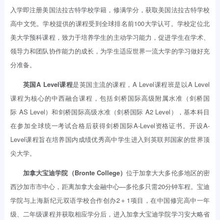
入学即注册美国法拉古特学校学籍，修满学分，获取美国法拉古特学校
高中文凭。学校提供的课程受到全球排名前100大学认可。学校定位北
美大学预科课程，致力于培养学生的主动学习能力，促进学生在学术、
领导力和团队协作能力的成长，为学生适应世界一流大学的学习做好充
分准备。
英国A Level课程
是英国主流的课程，A Level课程班是以A Level
课程为核心的中西融合课程，包括剑桥国际高级附属水准（剑桥国
际 AS Level）和剑桥国际高级水准（剑桥国际 A2 Level），基本科目
在参加全球统一考试合格后获得剑桥国际A-Level资格证书。开设A-
Level课程旨在培养国内成绩优秀高中学生进入到英联邦国家的世界顶
尖大学。
加拿大宝迪学院（Bronte College）
位于加拿大大多伦多地区的密
西沙加市市中心，距离加拿大金融中心—多伦多只需20分钟车程。宝迪
学院与上海新纪元双语学校合作创办2＋1项目，在中国修完高中一年
级、二年级课程并获取相应学分后，进入加拿大宝迪学院学习安大略省