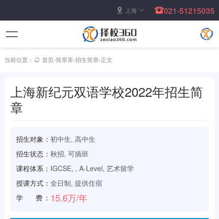
021-51215035
上海
当前位置：
首页
-
简章库
-
招生简章
-
正文
上海新纪元双语学校2022年招生简
章
招生对象：
初中生, 高中生
招生状态：
秋招, 可插班
课程体系：
IGCSE, , A-Level, 艺术留学
授课方式：
全日制, 提供住宿
15.6万/年
学 费：