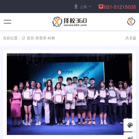
021-51215035
上海
当前位置：
首页
-
简章库
-
科桥
共
2
篇