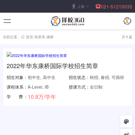
021-51215035
上海
当前位置：
首页
-
简章库
-
康桥
共
1
篇
2022年华东康桥国际学校招生简章
招生对象：
初中生, 高中生
招生状态：
秋招, 春招, 可插班
课程体系：
A-Level, IB
授课方式：
全日制
10.8万/学年
学 费：