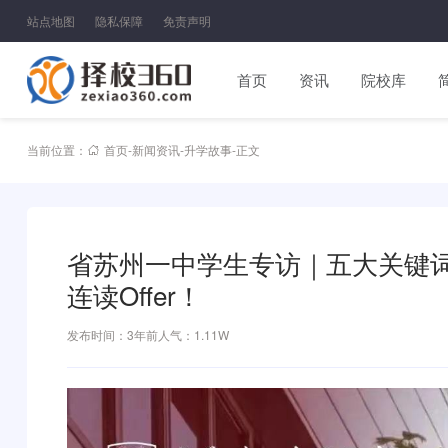
站点地图
隐私保障
免责声明
首页
资讯
院校库
当前位置：
首页
-
新闻资讯
-
升学故事
-
正文
省苏州一中学生专访｜五大关键
连读Offer！
发布时间：3年前
人气：1.11W