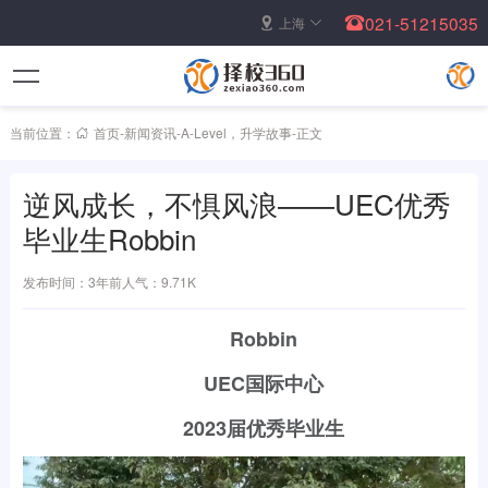
021-51215035
上海
当前位置：
首页
-
新闻资讯
-
A-Level
，
升学故事
-
正文
逆风成长，不惧风浪——UEC优秀
毕业生Robbin
发布时间：3年前
人气：9.71K
Robbin
UEC国际中心
2023届优秀毕业生