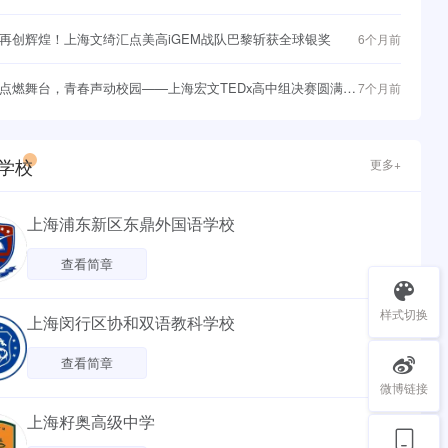
与战略突围
再创辉煌！上海文绮汇点美高iGEM战队巴黎斩获全球银奖
6个月前
点燃舞台，青春声动校园——上海宏文TEDx高中组决赛圆满落
7个月前
学校
更多+
上海浦东新区东鼎外国语学校
查看简章
样式切换
上海闵行区协和双语教科学校
查看简章
微博链接
上海籽奥高级中学