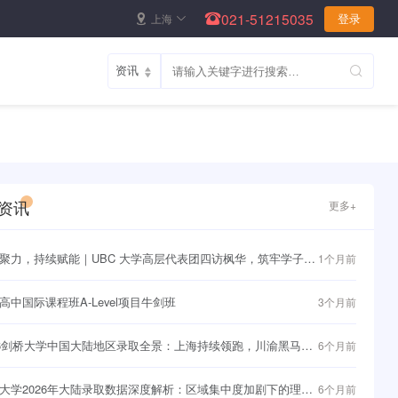
021-51215035
上海
登录
资讯
更多+
聚力，持续赋能｜UBC 大学高层代表团四访枫华，筑牢学子直
1个月前
界名校快车道~
高中国际课程班A-Level项目牛剑班
3个月前
26剑桥大学中国大陆地区录取全景：上海持续领跑，川渝黑马频
6个月前
大学2026年大陆录取数据深度解析：区域集中度加剧下的理性
6个月前