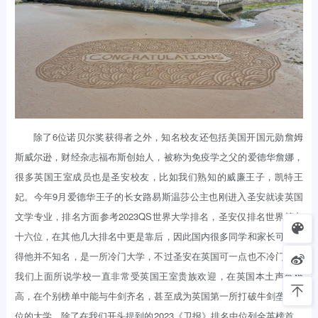
除了6位诺贝尔奖获得者之外，知名校友还包括美国开国元勋詹姆
斯威尔逊，财经杂志福布斯创始人，被称为免疫学之父的爱德华詹娜，
很多英国王室成员也是圣安校友，比如我们熟知的威廉王子，凯特王
妃。今年9月爱德华王子的长女路易斯温莎公主也刚进入圣安就读英国
文学专业，排名方面参考2023QS世界大学排名，圣安仅排名世界第九
十六位，在其他几大排名中更是靠后，因此国内很多同学和家长可能觉
得他并不知名，是一所冷门大学，不过圣安在英国可一点也不冷门，如
我们上面所说学校一直非常受英国王室贵族欢迎，在英国本土声誉极
高，在个别榜单中能与牛剑齐名，甚至成为英国第一所打破牛剑垄断地
位的大学，除了在我们开头提到的2023《卫报》排名中位列全英榜首，