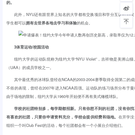
的。
此外，NYU还有跟世界上知名的大学都有交换项目和学分互认的协议
学生都可以
拥有去世界各地去学习和体验
的机会。
3体育运动/校园活动
纽约大学的运动队统称为纽约大学“NYU Violet”，吉祥物是美洲
（UAA）的成员学校之一。
其中最优秀的冰球队曾经在NCAA的2003-2004赛季取得全国第二
不俗的表现，曾经在2007年进入NCAA四强。运动队的练习场所分布于
由于场地的限制，纽约大学从1960年开始便不再有美式橄榄球队。
学校的社团特别多，每学期都招新。只有你想不到的社团，没有你找
有喜欢的社团，只要你申请资料充分，学校会提供经费和场地。
在开学没
组织一个叫Club Fest的活动，每个社团都会有一个小展台介绍他们。