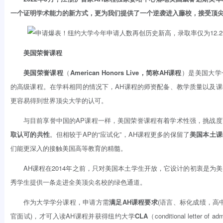
一个证明学术能力的新方式，更为我们提供了一个逆袭进入藤校，接受顶
美国荣誉课程
美国荣誉课程
（
American Honors Live，简称AH课程
）是美国大学
的高级课程。在学科相同的情况下，AH课程的师资配备、教学质量以及
更容易得到世界顶尖大学的认可。
与目前享誉中国的AP课程一样，美国荣誉课程有着学术性强，挑战度
取认可的共性
。但相较于AP的“应试化”，AH课程更多的保留了
美国本土课
们能更深入的接触美国高等教育的精髓。
AH课程在2014年之前，只对美国本土学生开放，它设计的初衷是为
秀学生提供一条走进全美顶尖名校的绿色通道。
作为大学学分课程，申请方需
满足AH课程要求
(语言、标化成绩，高中
官面试)，才可入读AH课程并获得纽约大学
CLA
（conditional letter o