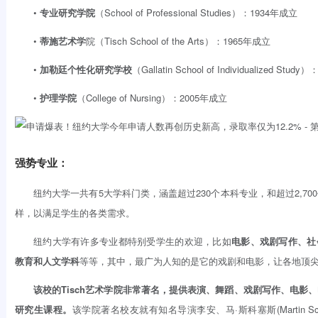
•
专业研究学院
（School of Professional Studies）：1934年成立
•
蒂施艺术学
院（Tisch School of the Arts）：1965年成立
•
加勒廷个性化研究学校
（Gallatin School of Individualized Stu
•
护理学院
（College of Nursing）：2005年成立
强势专业：
纽约大学一共有5大学科门类，涵盖超过230个本科专业，和超过2,70
样，以满足学生的各类需求。
纽约大学有许多专业都特别受学生的欢迎，比如
电影、戏剧写作、
社
教育和人文学科
等等，其中，最广为人知的是它的戏剧和电影，让各地顶
该校的Tisch艺术学院非常著名，提供表演、舞蹈、戏剧写作、电影
研究生课程。
该学院著名校友就有知名导演李安、马·斯科塞斯(Martin Sco