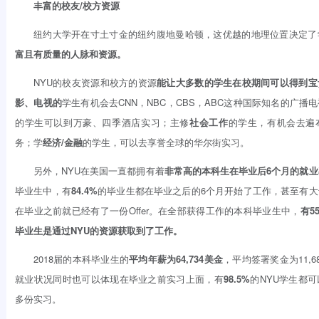
丰富的校友/校方资源
纽约大学开在寸土寸金的纽约腹地曼哈顿，这优越的地理位置决定了
富且有质量的人脉和资源。
NYU的校友资源和校方的资源
能让大多数的学生在校期间可以得到宝
影、电视的
学生有机会去CNN，NBC，CBS，ABC这种国际知名的广播
的学生可以到万豪、四季酒店实习；主修
社会工作
的学生，有机会去遍
务；学
经济/金融
的学生，可以去享誉全球的华尔街实习。
另外，NYU在美国一直都拥有着
非常高的本科生在毕业后6个月的就业
毕业生中，有
84.4%
的毕业生都在毕业之后的6个月开始了工作，甚至有
在毕业之前就已经有了一份Offer。在全部获得工作的本科毕业生中，
有5
毕业生是通过NYU的资源获取到了工作。
2018届的本科毕业生的
平均年薪为64,734美金
，平均签署奖金为11,6
就业状况同时也可以体现在毕业之前实习上面，有
98.5%
的NYU学生都
多份实习。