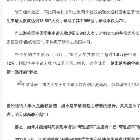
除了纽约校区，同比阿布扎比和上海两个校区的受欢迎程度也显著增
生申请人数
就达到13,807人次，录取了其中966位，录取率仅为7%。
而
上海校区中国学生
申请人数达到2,943人次，
达到45%的井喷式增
家庭选择“曲线救国”，不拘泥于秋季去美国学习。
在今年的早申阶段（ED），纽约大学共收到了超过
1.9万份
申请，
12%
，国际学生申请人数也出现了同步增长。这意味着，
越来越多的学生
第一选择的“梦校
。
曾经纽约大学只是藤校备选，如今是申请者趋之若鹜的选择。真真是应了
理，明天你高攀不起”！
那么，如何才能短时间实现申请的“弯道超车”这里有一份“弯道超车”
2022年5月，江浙沪首家AH课程独家委培中心落地美国威睿达斯美