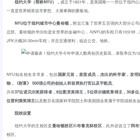
纽约大学（简称NYU），
成立于1831年，是美国唯一一所位于纽约
一直是世界精英追寻梦想、大展拳脚的聚集地。
NYU位于纽约城市中心曼哈顿，
附近汇集了世界五百强的大部分公司
总部。曼哈顿的华尔街是全世界的金融中心，与NYU的车程只有10分钟
JFK大概20-30min车程；并且交通便利，临近公交、地铁。
NYU知名校友非常多，包括
国家元首，皇室成员，杰出的科学家，发明
物，《财富》 500强公司的创始人和首席执行官以及宇航员
。
共有
37位诺贝尔奖获得者，8位图灵奖得主，5位菲尔德奖章得主，30多位
位普利策奖得主
以及数百名国家科学院院士和美国国会隶属于学院或校友
院校设置
纽约大学的主校区是
曼哈顿校区
和
布鲁克林校区
，此外还设立了
阿布
校区。