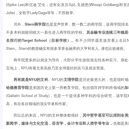
(Spike Lee)和伍迪·艾伦；还有女演员乌比·戈德堡(Whoopi Goldberg)和安吉
Jolie)，女歌手LadyGaga等等，不胜枚举。
另外，
Stern商学院
也是蜚声世界、数一数二的商学院，该商学院排名
不多本科就能招收大一新生进入商学院的学校。
其金融专业连续三年稳居
名投行的Target School（目标学校）。
有不少同学愿意放弃看上去比N
Stern。Stern的教授确实有很多享誉金融界的大亨和名人, 课也比较难抢。
商学院更多的以就业为导向，大部分学生放假就去找各种实习。身处
宝地上，NYU有着北美高校乃至全球最好的实习及就业资源。
再有就是NYU的文科
。NYU的
文理学院
是历史最悠久的，也是现时规
哈德教育学院
是美国历史上第一所教育学院。包括倡导跨学科跨领域的
加
(Gallatin School of Study)，也是一个提供多种学科的综合研究，
高，有在各自领域的顶尖学者和作家。
所以总的来说，NYU的文科整体都很好，
其中哲学甚至可以排到全美
新闻学，媒体与文化交流，语言学，会计专业和人类学
等专业，
也都是美