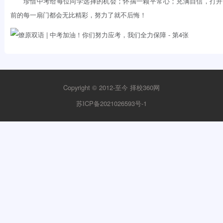
珍惜中考给每位同学选择的机会；怀揣一颗平常心；充满自信，打开
前的每一扇门都会无比精彩，努力了就不后悔！
Copyright © 2012-至今
择校360网
苏ICP备2021026593号-1