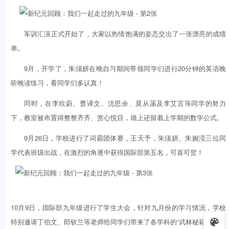
军训汇演正式开始了，大家以热情饱满的姿态交出了一张漂亮的成绩
单。
9月，开学了，朱须妍在晚自习期间带领同学们进行20分钟的英语晚
听晚读练习，看同学们多认真！
同时，在李欣蔚、曹译文、沈思余、莫从菡及李艾言等同学的努力
下，教室被布置得整整齐齐、赏心悦目，墙上还留着上学期的数学公式。
9月26日，学校进行了词霸团体赛，王天予，朱须妍、朱婉滢三位同
学代表班级出战，在激烈的角逐中获得国际部第五名，可喜可贺！
10月9日，国际部九年级进行了学生大会，针对九月份的学习情况，学校
特别邀请丁伯文、郎钦兰等老师给同学们带来了各学科的“武林秘籍”。