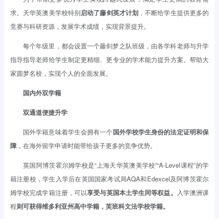
求。天华英澳美学校特别
启动
了藤剑英才计划
，不断给学生提供更多的
竞赛与科研资源，发展学术成绩，实现背景提升。
每个年级里，都会设置一个藤剑梦之队班级，由各学科老师与升学
指导指导老师给学生制定更精细、更专业的学术能力提升方案。帮助大
家圆梦名校，实现个人的全面发展。
国内外双学籍
双通道便捷升学
国外学籍意味着学生会拥有一个
国外学校学生身份的法定证明和保
障
，在海外留学申请时能带给孩子更多的竞争优势。
英国阿博茨霍尔姆学校是“上海天华英澳美学校”“A-Level课程”的学
籍注册校，学生入学后在英国国家考试局AQA和Edexcel及阿博茨霍尔
姆学校完成学籍注册，可以
享
受与英国本土学生同等权益。
入学澳洲课
程
则可获得维多利亚州高中学籍，芙班科文法学校学籍。