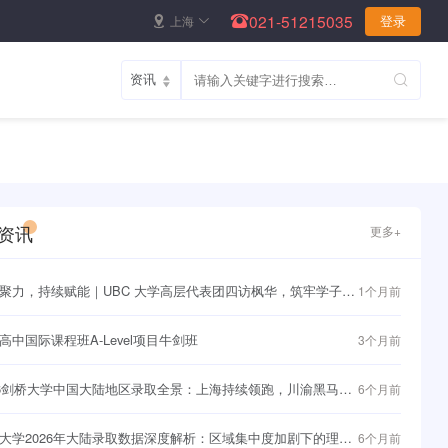
021-51215035
上海
登录
资讯
更多+
聚力，持续赋能｜UBC 大学高层代表团四访枫华，筑牢学子直
1个月前
界名校快车道~
高中国际课程班A-Level项目牛剑班
3个月前
26剑桥大学中国大陆地区录取全景：上海持续领跑，川渝黑马频
6个月前
大学2026年大陆录取数据深度解析：区域集中度加剧下的理性
6个月前