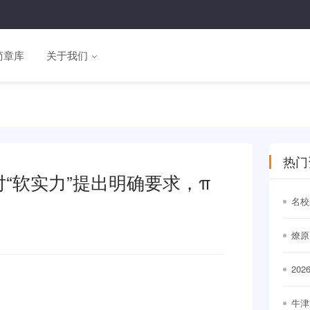
简章库
关于我们
热门
“软实力”提出明确要求，π
名校
通世
燎原
20
出
牛津