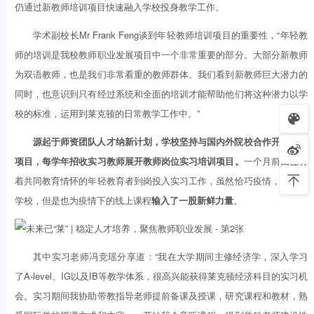
仍通过新教师培训项目快速融入学校投身教学工作。
学术副校长Mr Frank Feng谈到年轻教师培训项目的重要性，“年轻教
师的培训是我校教师职业发展项目中一个非常重要的部分。大部分新教师
为双语教师，也是我们非常看重的教师群体。我们看到新教师巨大潜力的
同时，也意识到只有经过系统和全面的培训才能帮助他们将这种潜力以学
校的标准，运用到莱克顿的日常教学工作中。”
源起于师资团队人才纳新计划，学校坚持与国内外院校合作开展实习
项目，每学年招收实习教师展开教师岗位实习培训项目。
一个月前四位有
着共同教育情怀的年轻教育者到岗投入实习工作，虽然恰巧疫情，云加入
学校，但是也为疫情下的线上课程
输入了一股新鲜力量
。
其中实习老师冯竞瑶分享道：“我在大学期间主修经济学，深入学习
了A-level、IG以及IB等教学体系，很高兴能获得莱克顿经济科目的实习机
会。实习期间我协助带教指导老师提前备课及授课，研究课程和教材，熟