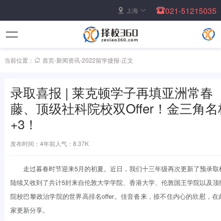
021-51215035
上海
当前位置：
首页
-
新闻资讯
-
2022留学捷报
-
正文
录取喜报 | 莱克顿学子再填亚洲常春
藤、顶级社科院校双Offer！金三角名
+3！
发布时间：4年前
人气：8.37K
走过暮春时节迎来5月的初夏。近日，我们十三年级再次更新了预录取
陆续又收到了共计5封来自伦敦大学学院、香港大学、伦敦国王学院以及顶
院校巴黎政治学院的世界高排名offer。佳音沓来，捺不住内心的欣慰，在
家更新分享。