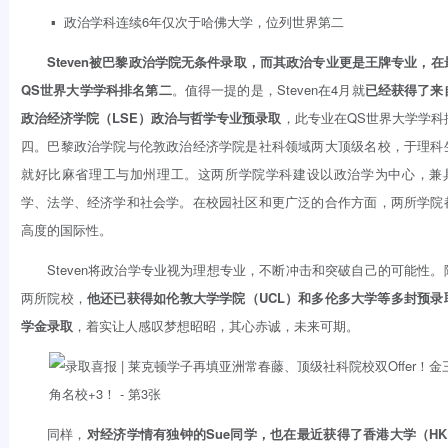
▪ 政治学科连续6年仅次于哈佛大学，位列世界第二
Steven被
巴黎政治学院无条件录取，而其政治专业更是王牌专业，在
QS世界大学学科排名第二
。值得一提的是，Steven在4月就
已经获得了来
政治经济学院（LSE）政治与哲学专业预录取
，此专业在QS世界大学学科
四。巴黎政治学院与伦敦政治经济学院是社科领域两大顶级名校，于理科
就好比麻省理工与加州理工。这两所学院学科建设以政治学为中心，兼
学、法学、经济学和社会学。在校园社区和更广泛的合作方面，两所学院
高度的国际性。
Steven将政治学专业视为理想专业，不断冲击和突破自己的可能性。
两所院校，
他还已获得如伦敦大学学院（UCL）和多伦多大学等多封预录
学金录取
，着实让人感叹梦想昭昭，其心赤诚，未来可期。
同样，
对经济学情有独钟的Sue同学，也在最近获得了香港大学（HK