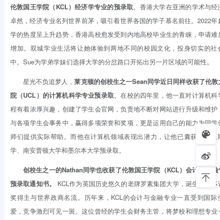
伦敦国王学院（KCL）经济学专业的预录取
。香港大学在亚洲的学术与经
卓然，经济专业名列世界前茅，吸引着世界各国的学子慕名前往。2022年
学的热度呈上升趋势，香港高校愈发受到内地高校毕业生的青睐，申请难
增加。双城学业生活将让她体验到两地不同的校园文化，投身切实的社
中。Sue为学弟学妹们选择大学的分岔路口开拓出另一片区域的可能性。
星光不负追梦人，
莱克顿的创校生之一Sean同学近日同样收获了伦敦
院（UCL）的计算机科学专业预录取
。在校的四年里，他一直对计算机科
程有着浓厚兴趣，创建了学生会官网，负责地不断对网站进行升级和维护
与各项学生会事务中，赢得多项荣誉和奖项，更是运用自己的能力为同学
师们提供实际帮助。而他在计算机领域表现出潜力，让他已囊获了布里
学、南安普顿大学和墨尔本大学预录取。
创校生之一的Nathan同学也收获了伦敦国王学院（KCL）会计与金融
预录取通知书。
KCL作为英国历史悠久的老牌罗素集团大学，诞生了许多
奖得主与世界政商名流。历年来，KCL的会计与金融专业一直受到国际
爱，竞争激烈可见一斑。这位曾经的学生会财务主管，将梦校和理想专业