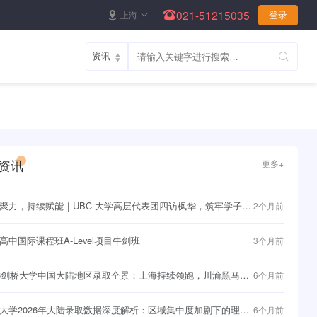
021-51215035
上海
登录
资讯
更多+
聚力，持续赋能｜UBC 大学高层代表团四访枫华，筑牢学子直
2个月前
界名校快车道~
高中国际课程班A-Level项目牛剑班
3个月前
26剑桥大学中国大陆地区录取全景：上海持续领跑，川渝黑马频
6个月前
大学2026年大陆录取数据深度解析：区域集中度加剧下的理性
6个月前