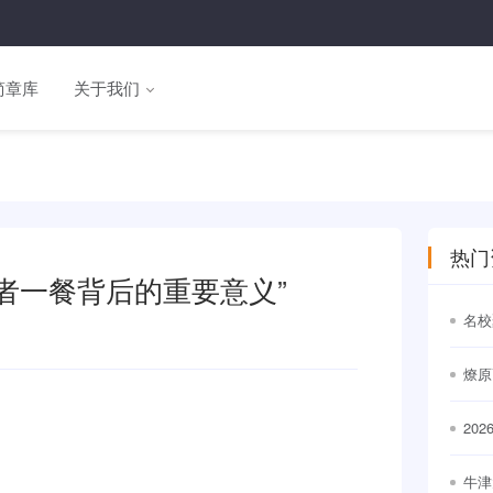
简章库
关于我们
热门
者一餐背后的重要意义”
名校
通世
燎原
20
出
牛津