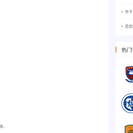
竞争
学子
思想
幕
热门
旅。