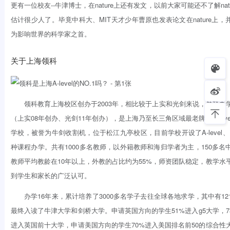
更有一位校友--­牛津博士，在nature上还有发文，以前大家可能还不了解nat
估计很少人了。毕竟中科大、MIT天才少年曹原也发表论文在nature上，
为影响世界的科学家之首。
关于上海领科
领科教育上海校区创办于2003年，相比较于上实和光剑来说，领科办
（上实08年创办、光剑11年创办），是上海乃至长三角区域最老牌的A-lev
学校，被誉为牛剑收割机，位于松江九亭校区，目前学校开设了A-level、I
种课程办学。共有1000多名教师，以外籍教师和海归学者为主，150多名
教师平均教龄在10年以上，外教的占比约为55%，师资团队稳定，教学水
到学生和家长的广泛认可。
办学16年来，累计培养了3000多名学子去往全球各地求学，其中有12
最终入读了牛津大学和剑桥大学。申请英国方向的学生51%进入g5大学，7
进入英国前十大学，申请美国方向的学生70%进入美国排名前50的综合性