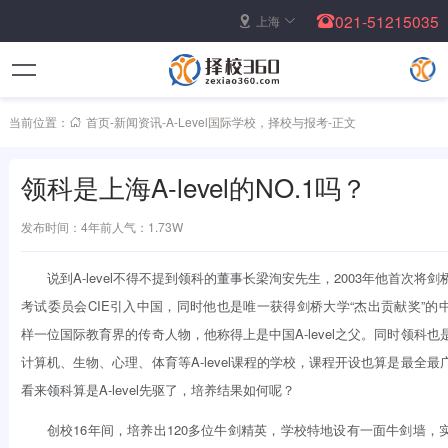
021-51215035
上海
当前位置：
首页
-
新闻资讯
-
A-Level国际学校
，
择校与报考
-
正文
领科是上海A-level的NO.1吗？
发布时间：4年前
人气：1.73W
说到A-level不得不提到领科的董事长梁洵安先生，2003年他首次将
考试委员会CIE引入中国，同时他也是唯一获得剑桥大学“杰出贡献奖”的
样一位国际教育界的传奇人物，他称得上是中国A-level之父。同时领科也
计算机、生物、心理、体育等A-level课程的学校，课程开设也算是最全最
看来领科算是A-level先驱了，培养结果如何呢？
创校16年间，培养出120多位牛剑精英，学校特地设有一面牛剑墙，