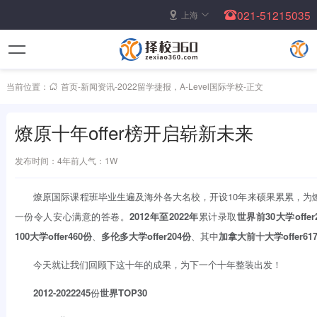
021-51215035
上海
当前位置：
首页
-
新闻资讯
-
2022留学捷报
，
A-Level国际学校
-
正文
燎原十年offer榜开启崭新未来
发布时间：4年前
人气：1W
燎原国际课程班毕业生遍及海外各大名校，开设10年来硕果累累，为
一份令人安心满意的答卷。
2012
年至2022年
累计录取
世界
前30大学offer
100大学offer460份
、
多伦多大学
offer204
份
、其中
加拿大前十大学
offer61
今天就让我们回顾下这十年的成果，为下一个十年整装出发！
2012-2022
245
份
世界TOP30