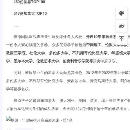
460
份
世界TOP100
617
份
加拿大TOP10
......
燎原国际课程班毕业生遍及海外各大名校，
开设10年来硕果累累
，为
一份令人安心满意的答卷。众多优秀学子被包括
帝国理工、伦敦大学学院
敦国王学院、杜伦大学、多伦多大学、不列颠哥伦比亚大学、华盛顿大
学、墨尔本大学、伦敦艺术大学、伯克利音乐学院等
顶尖学府录取。
同时，燎原毕业生的加拿大去向尤其出色，2012年至2022年累计录取
多伦多大学、不列颠哥伦比亚大学、麦吉尔大学、麦克马斯特大学、阿尔
学等世界名校。
燎原学子足迹遍布加拿大、澳大利亚、美国、英国、瑞士等世界多个
大家分享这些同学们的成功故事，今天就让我们回顾下这十年的录取成果