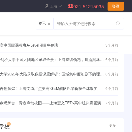
021-51215035
上海
登录
资讯
更多+
聚力，持续赋能｜UBC 大学高层代表团四访枫华，筑牢学子直
1个月前
界名校快车道~
高中国际课程班A-Level项目牛剑班
3个月前
26剑桥大学中国大陆地区录取全景：上海持续领跑，川渝黑马频
6个月前
大学2026年大陆录取数据深度解析：区域集中度加剧下的理性
6个月前
与战略突围
再创辉煌！上海文绮汇点美高iGEM战队巴黎斩获全球银奖
6个月前
点燃舞台，青春声动校园——上海宏文TEDx高中组决赛圆满落
7个月前
学校
更多+