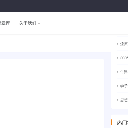
热门
简章库
关于我们
名校
通世
燎原
20
出
牛津
竞争
学子
思想
幕
热门