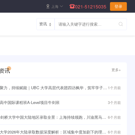
021-51215035
上海
登录
资讯
更多+
聚力，持续赋能｜UBC 大学高层代表团四访枫华，筑牢学子直
1个月前
界名校快车道~
高中国际课程班A-Level项目牛剑班
3个月前
26剑桥大学中国大陆地区录取全景：上海持续领跑，川渝黑马频
6个月前
大学2026年大陆录取数据深度解析：区域集中度加剧下的理性
6个月前