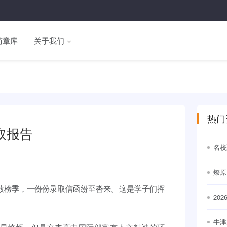
简章库
关于我们
热门
取报告
名校
通世
燎原
届放榜季，一份份录取信函纷至沓来。这是学子们挥
20
出
牛津