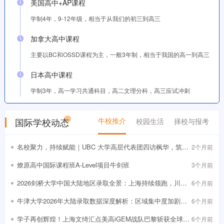
美国高中+AP课程
学制4年，9-12年级，相当于从我们的初三到高三
加拿大高中课程
主要以BC和OSSD课程为主，一般3年制，相当于我国的高一到高三
日本高中课程
学制3年，高一学习共通科目，高二文理分科，高三应试冲刺
国际学校动态
牛校推介
校园生活
择校与报考
名校聚力，持续赋能｜UBC 大学高层代表团四访枫华，筑牢
2个月前
学子直通世界名校快车道~
燎原高中国际课程班A-Level项目牛剑班
3个月前
2026剑桥大学中国大陆地区录取全景：上海持续领跑，川渝
6个月前
黑马频出
牛津大学2026年大陆录取数据深度解析：区域集中度加剧下
6个月前
的理性竞争与战略突围
学子再创辉煌！上海文绮汇点美高iGEM战队巴黎斩获全球银
6个月前