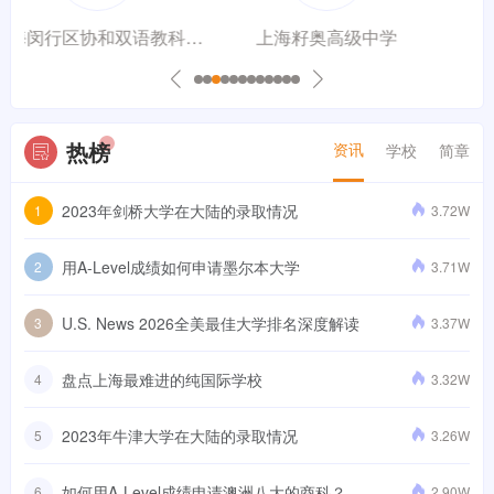
学
上海籽奥高级中学
上海文绮汇点美高
热榜
资讯
学校
简章
2023年剑桥大学在大陆的录取情况
1
3.72W
用A-Level成绩如何申请墨尔本大学
2
3.71W
U.S. News 2026全美最佳大学排名深度解读
3
3.37W
盘点上海最难进的纯国际学校
4
3.32W
2023年牛津大学在大陆的录取情况
5
3.26W
如何用A-Level成绩申请澳洲八大的商科？
6
2.90W