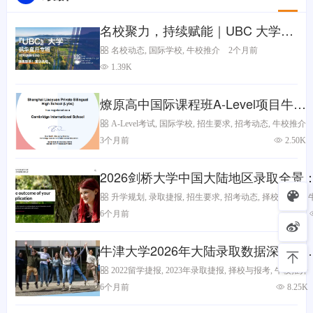
名校聚力，持续赋能｜UBC 大学高
层代表团四访枫华，筑牢学子直通
名校动态
,
国际学校
,
牛校推介
2个月前
世界名校快车道~
1.39K
燎原高中国际课程班A-Level项目牛剑
班
A-Level考试
,
国际学校
,
招生要求
,
招考动态
,
牛校推介
3个月前
2.50K
2026剑桥大学中国大陆地区录取全景
持续领跑，川渝黑马频出
升学规划
,
录取捷报
,
招生要求
,
招考动态
,
择校与报考
,
6个月前
牛津大学2026年大陆录取数据深度解
析：区域集中度加剧下的理性竞争与
2022留学捷报
,
2023年录取捷报
,
择校与报考
,
牛校推介
略突围
6个月前
8.25K