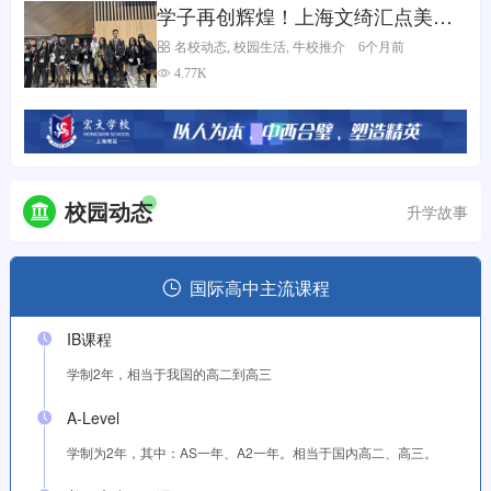
学子再创辉煌！上海文绮汇点美高i
GEM战队巴黎斩获全球银奖
名校动态
,
校园生活
,
牛校推介
6个月前
4.77K
校园动态
升学故事
国际高中主流课程
IB课程
学制2年，相当于我国的高二到高三
A-Level
学制为2年，其中：AS一年、A2一年。相当于国内高二、高三。