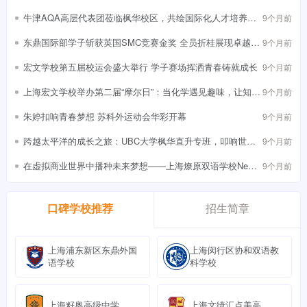
奖
牛津AQA高层代表团莅临枫华校区，共绘国际化人才培养新
9个月前
蓝图
东鼎国际部学子斩获英国SMC竞赛金奖 全员折桂展现卓越数
9个月前
学实力
宏文学校第五届校运会盛大举行 学子赛场挥洒青春铸就成长
9个月前
上海宏文学校举办第二届“摩尔日”：当化学遇见趣味，让知识
9个月前
“活”起来
朱婷扣响青春梦想 苏科外运动会华彩开幕
9个月前
跨越太平洋的成长之旅：UBC大学枫华直升专班，叩响世界
9个月前
名校之门
在虚拟商业世界中播种未来梦想——上海燎原双语学校NewBi
9个月前
z未来商业领袖峰会侧记
招生简章
口碑学校推荐
上海浦东新区东鼎外国
上海闵行区协和双语教
语学校
科学校
上海籽奥高级中学
上海文绮汇点美高