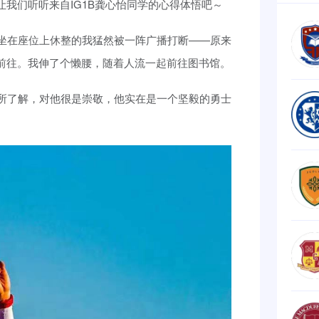
我们听听来自IG1B龚心怡同学的心得体悟吧～
坐在座位上休整的我猛然被一阵广播打断——原来
前往。我伸了个懒腰，随着人流一起前往图书馆。
所了解，对他很是崇敬，他实在是一个坚毅的勇士