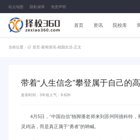
站点地图
隐私保障
免责声明
首页
资讯
院校库
当前位置：
首页
-
新闻资讯
-
校园生活
-
正文
带着“人生信念”攀登属于自己的
发布时间：3年前
人气：9.62K
4月5日，“中国自信”独脚潘老师来到苏州阿德科特
灵鸡汤，而是真正属于“勇者”的呐喊。