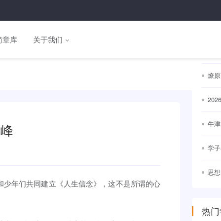
热门
简章库
关于我们
名校
通世
燎原
20
出
牛津
高峰
竞争
学子
思想
，和少年们共同建立《人生信念》，这不是所谓的心
幕
热门