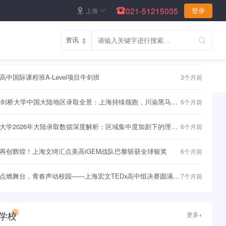
021-51215035
上海
登录
资讯
更多+
聚力，持续赋能｜UBC 大学高层代表团四访枫华，筑牢学子直
1个月前
界名校快车道~
高中国际课程班A-Level项目牛剑班
3个月前
26剑桥大学中国大陆地区录取全景：上海持续领跑，川渝黑马频
6个月前
大学2026年大陆录取数据深度解析：区域集中度加剧下的理性
6个月前
与战略突围
再创辉煌！上海文绮汇点美高iGEM战队巴黎斩获全球银奖
6个月前
点燃舞台，青春声动校园——上海宏文TEDx高中组决赛圆满落
7个月前
学校
更多+