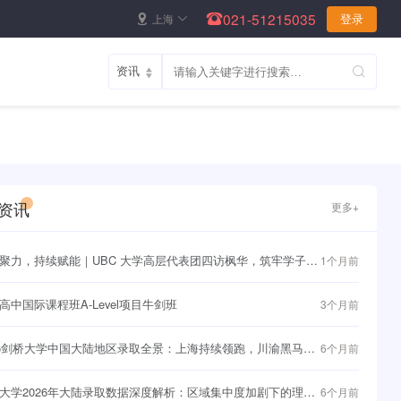
021-51215035
上海
登录
资讯
更多+
聚力，持续赋能｜UBC 大学高层代表团四访枫华，筑牢学子直
1个月前
界名校快车道~
高中国际课程班A-Level项目牛剑班
3个月前
26剑桥大学中国大陆地区录取全景：上海持续领跑，川渝黑马频
6个月前
大学2026年大陆录取数据深度解析：区域集中度加剧下的理性
6个月前