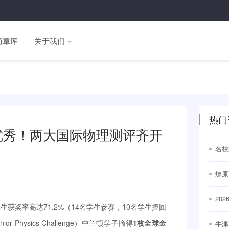
简章库
关于我们
热门
铜、3优秀！两大国际物理测评齐开
名校
通世
燎原
20
获奖率高达71.2%（14名学生参赛，10名学生捧回
出
nior Physics Challenge）中兰顿学子摘得
1枚全球金
牛津