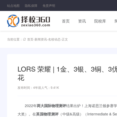
站点地图
隐私保障
免责声明
首页
资讯
院校库
当前位置：
首页
-
新闻资讯
-
名校动态
-
正文
LORS 荣耀 | 1金、3银、3
花
发布时间：4年前
人气：9.41K
2022年
两大国际物理测评
结果出炉！上海诺思兰顿参赛学生
大奖）。在
英国物理测评
（中级&高级）（Intermediate & Se