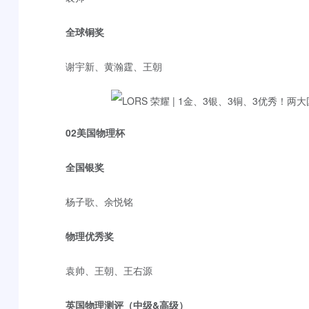
全球铜奖
谢宇新、黄瀚霆、王朝
02
美国物理杯
全国银奖
杨子歌、余悦铭
物理优秀奖
袁帅、王朝、王右源
英国物理测评（中级&高级）